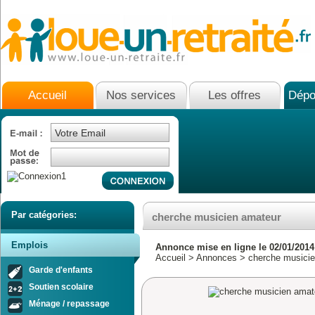
Accueil
Nos services
Les offres
Dépo
Par catégories:
cherche musicien amateur
Emplois
Annonce mise en ligne le 02/01/2014
Accueil
>
Annonces
> cherche musicie
Garde d'enfants
Soutien scolaire
Ménage / repassage