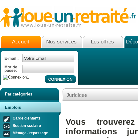
Accueil
Nos services
Les offres
Dépo
Par catégories:
Juridique
Emplois
Garde d'enfants
Vous trouvere
Soutien scolaire
informations ju
Ménage / repassage