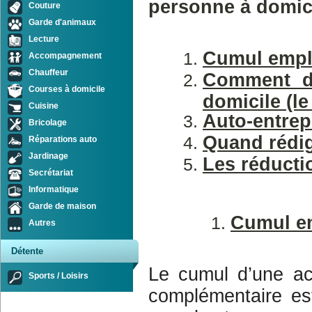
personne à domici
Couture
Garde d'animaux
Lecture
Cumul emploi
Accompagnement
Chauffeur
Comment dé
Courses à domicile
domicile (l
Cuisine
Auto-entrep
Bricolage
Quand rédig
Réparations auto
Jardinage
Les réducti
Secrétariat
Informatique
Garde de maison
Cumul emp
Autres
Détente
Le cumul d’une act
Sports / Loisirs
complémentaire est