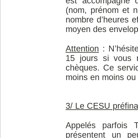
est accompagné d’
(nom, prénom et nu
nombre d’heures ef
moyen des envelop
Attention
: N’hésit
15 jours si vous 
chèques. Ce servic
moins en moins ou r
3/ Le CESU préfin
Appelés parfois 
présentent un pe